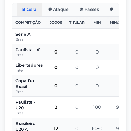
📊 Geral
⚽ Ataque
🎯 Passes
🛡️ Defesa
COMPETIÇÃO
JOGOS
TITULAR
MIN
MIN/JOGO
Serie A
-
Brasil
Paulista - A1
0
0
0
-
Brasil
Libertadores
0
0
0
-
Inter
Copa Do
0
0
0
-
Brasil
Brasil
Paulista -
2
0
180
90
U20
Brasil
Brasileiro
12
0
1080
90
U20 A