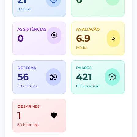
0 titular
ASSISTÊNCIAS
AVALIAÇÃO
🎯
0
6.9
⭐
Média
DEFESAS
PASSES
56
421
🧤
🎲
30 sofridos
87% precisão
DESARMES
1
🛡️
30 intercep.