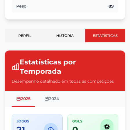
Peso
89
PERFIL
HISTÓRIA
ESTATÍSTICAS
Estatísticas por
Temporada
Desempenho detalhado em todas as competições
2025
2024
JOGOS
GOLS
⚽
21
0