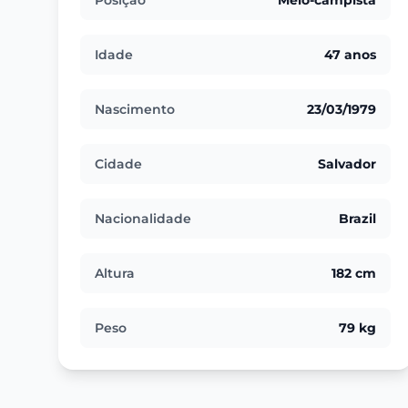
Posição
Meio-campista
Idade
47 anos
Nascimento
23/03/1979
Cidade
Salvador
Nacionalidade
Brazil
Altura
182 cm
Peso
79 kg