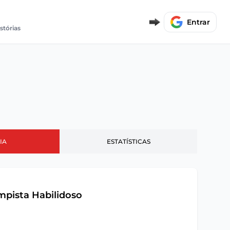
Entrar
stórias
IA
ESTATÍSTICAS
mpista Habilidoso