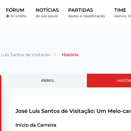
FÓRUM
NOTÍCIAS
PARTIDAS
TIME
32 online
do são paulo
dados e classificação
elenco, hi
 Luis Santos de Visitacao
História
PERFIL
HISTÓR
José Luis Santos de Visitação: Um Meio-ca
Início da Carreira