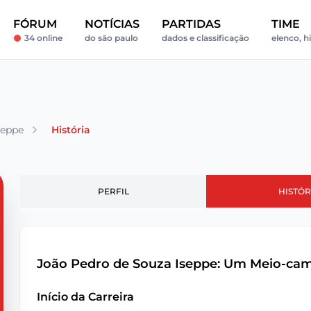
FÓRUM
NOTÍCIAS
PARTIDAS
TIME
34 online
do são paulo
dados e classificação
elenco, h
seppe
História
PERFIL
HISTÓR
João Pedro de Souza Iseppe: Um Meio-cam
Início da Carreira