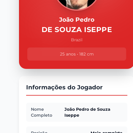
João Pedro
DE SOUZA ISEPPE
Brazil
25 anos • 182 cm
Informações do Jogador
Nome
João Pedro de Souza
Completo
Iseppe