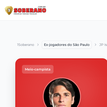
1Soberano
Ex-jogadores do São Paulo
JP I
Meio-campista