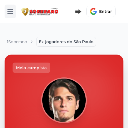
Entrar
Abrir menu
1Soberano
Ex-jogadores do São Paulo
Meio-campista