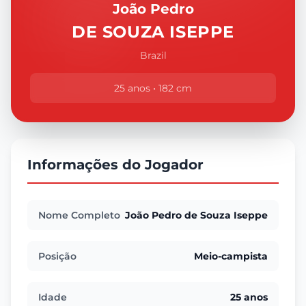
João Pedro
DE SOUZA ISEPPE
Brazil
25 anos • 182 cm
Informações do Jogador
Nome Completo
João Pedro de Souza Iseppe
Posição
Meio-campista
Idade
25 anos