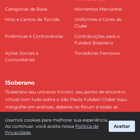
Categorias de Base
Momentos Marcantes
Hino e Cantos da Torcida
Uniformes e Cores do
Clube
Polêmicas e Controvérsias
Contribuições para o
Futebol Brasileiro
Ações Sociais e
Torcedores Famosos
Comunitárias
1Soberano
1Soberano seu universo tricolor, seu ponto de encontro
virtual com tudo sobre o São Paulo Futebol Clube! Aqui,
mergulhe em análises, debates no fórum e todas as
últimas notícias do nosso Soberano. Não perca nenhum
Usamos cookies para melhorar sua experiência.
detalhe e faça parte dessa comunidade apaixonada pelo
Ao continuar, você aceita nossa
Política de
Aceitar
tricolor paulista. #SPFC #SãoPaulo #1Soberano
Privacidade
.
suporte@1soberano.com.br