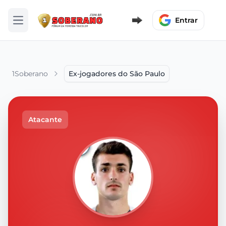
Entrar
Abrir menu
1Soberano
Ex-jogadores do São Paulo
Atacante