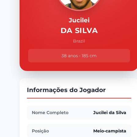
Jucilei
DA SILVA
Brazil
38 anos • 185 cm
Informações do Jogador
Nome Completo
Jucilei da Silva
Posição
Meio-campista