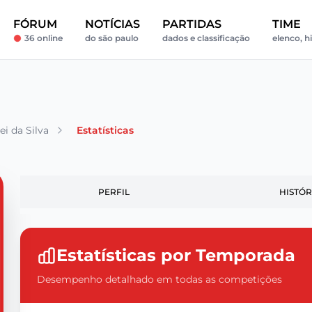
FÓRUM
NOTÍCIAS
PARTIDAS
TIME
36 online
do são paulo
dados e classificação
elenco, h
ei da Silva
Estatísticas
PERFIL
HISTÓR
Estatísticas por Temporada
Desempenho detalhado em todas as competições