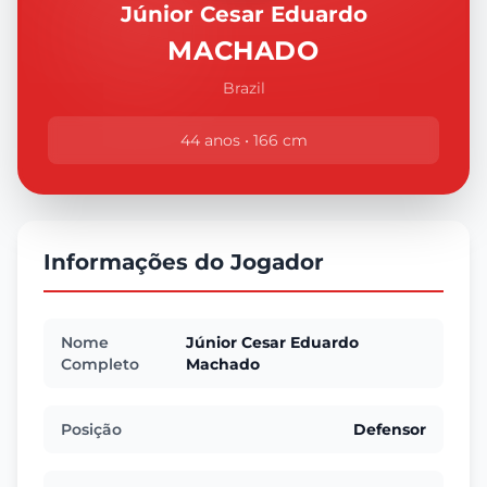
Júnior Cesar Eduardo
MACHADO
Brazil
44 anos • 166 cm
Informações do Jogador
Nome
Júnior Cesar Eduardo
Completo
Machado
Posição
Defensor