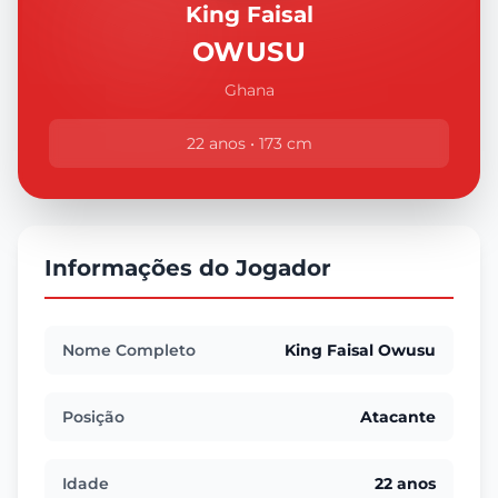
King Faisal
OWUSU
Ghana
22 anos • 173 cm
Informações do Jogador
Nome Completo
King Faisal Owusu
Posição
Atacante
Idade
22 anos