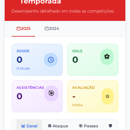
Temporada
Desempenho detalhado em todas as competições
2025
2024
JOGOS
GOLS
⚽
0
0
0 titular
ASSISTÊNCIAS
AVALIAÇÃO
🎯
0
-
⭐
Média
📊 Geral
⚽ Ataque
🎯 Passes
🛡️ Defesa