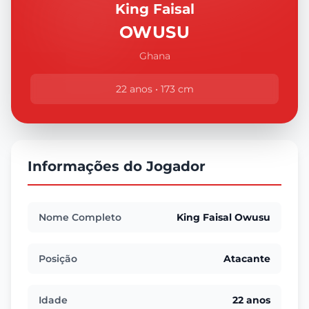
King Faisal
OWUSU
Ghana
22 anos • 173 cm
Informações do Jogador
Nome Completo
King Faisal Owusu
Posição
Atacante
Idade
22 anos