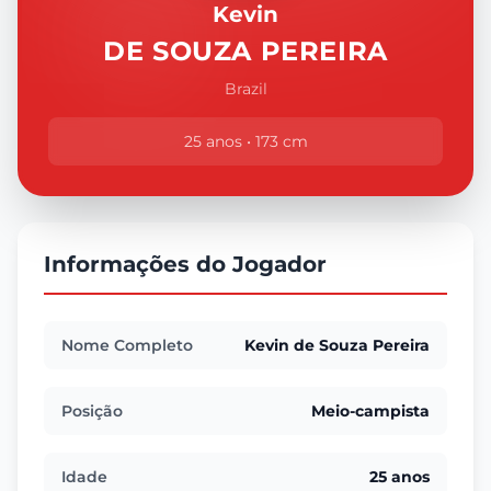
Kevin
DE SOUZA PEREIRA
Brazil
25 anos • 173 cm
Informações do Jogador
Nome Completo
Kevin de Souza Pereira
Posição
Meio-campista
Idade
25 anos