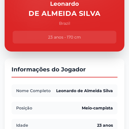
Leonardo
DE ALMEIDA SILVA
Brazil
23 anos • 170 cm
Informações do Jogador
Nome Completo
Leonardo de Almeida Silva
Posição
Meio-campista
Idade
23 anos