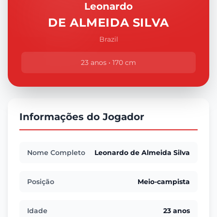
Leonardo
DE ALMEIDA SILVA
Brazil
23 anos • 170 cm
Informações do Jogador
Nome Completo
Leonardo de Almeida Silva
Posição
Meio-campista
Idade
23 anos