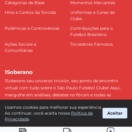
Categorias de Base
Momentos Marcantes
Hino e Cantos da Torcida
Uniformes e Cores do
Clube
Polêmicas e Controvérsias
Contribuições para o
Futebol Brasileiro
Ações Sociais e
Torcedores Famosos
Comunitárias
1Soberano
1Soberano seu universo tricolor, seu ponto de encontro
virtual com tudo sobre o São Paulo Futebol Clube! Aqui,
mergulhe em análises, debates no fórum e todas as
últimas notícias do nosso Soberano. Não perca nenhum
Usamos cookies para melhorar sua experiência.
detalhe e faça parte dessa comunidade apaixonada pelo
Ao continuar, você aceita nossa
Política de
Aceitar
tricolor paulista. #SPFC #SãoPaulo #1Soberano
Privacidade
.
suporte@1soberano.com.br