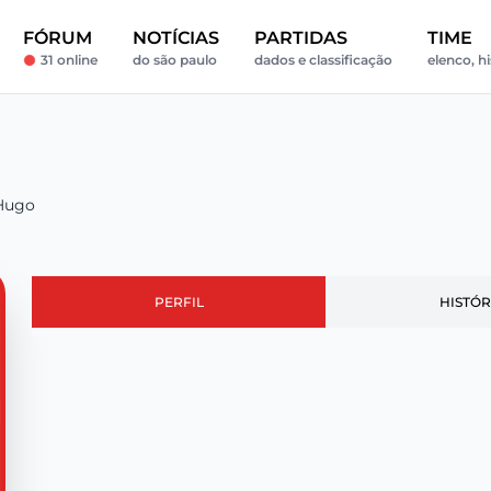
FÓRUM
NOTÍCIAS
PARTIDAS
TIME
31 online
do são paulo
dados e classificação
elenco, hi
Hugo
PERFIL
HISTÓR