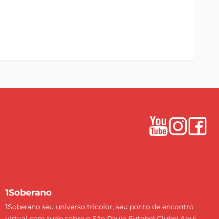
1Soberano
1Soberano seu universo tricolor, seu ponto de encontro
virtual com tudo sobre o São Paulo Futebol Clube! Aqui,