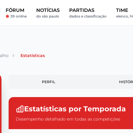
FÓRUM
NOTÍCIAS
PARTIDAS
TIME
39 online
do são paulo
dados e classificação
elenco, h
alho
Estatísticas
PERFIL
HISTÓR
Estatísticas por Temporada
Desempenho detalhado em todas as competições