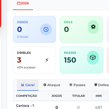
2026
JOGOS
GOLS
⚽
0
0
0 titular
DRIBLES
PASSES
🎲
3
150
⚡
43% sucesso
📊 Geral
⚽ Ataque
🎯 Passes
🛡️ Defes
COMPETIÇÃO
JOGOS
TITULAR
MIN
Carioca - 1
0
0
487