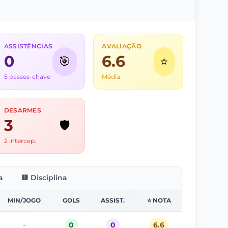
ASSISTÊNCIAS
AVALIAÇÃO
0
6.6
🎯
⭐
5 passes-chave
Média
DESARMES
3
🛡️
2 intercep.
a
🟨 Disciplina
MIN/JOGO
GOLS
ASSIST.
⭐ NOTA
-
0
0
6.6