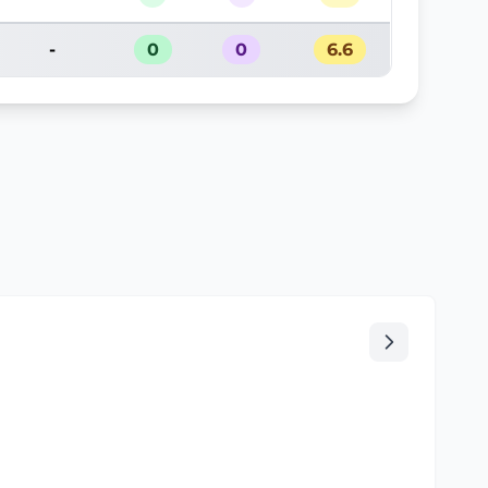
-
0
0
6.6