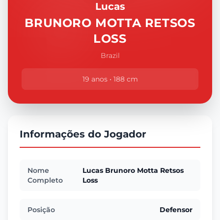
Lucas
BRUNORO MOTTA RETSOS
LOSS
Brazil
19 anos • 188 cm
Informações do Jogador
Nome
Lucas Brunoro Motta Retsos
Completo
Loss
Posição
Defensor