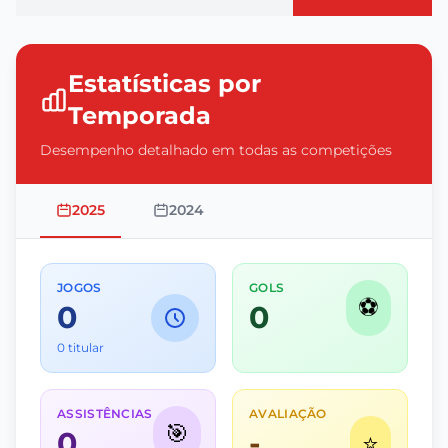
Estatísticas por
Temporada
Desempenho detalhado em todas as competições
2025
2024
JOGOS
GOLS
⚽
0
0
0 titular
ASSISTÊNCIAS
AVALIAÇÃO
🎯
0
-
⭐