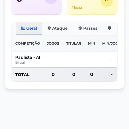
Média
📊 Geral
⚽ Ataque
🎯 Passes
🛡️ Defesa
COMPETIÇÃO
JOGOS
TITULAR
MIN
MIN/JOGO
Paulista - A1
-
Brasil
0
0
0
-
TOTAL