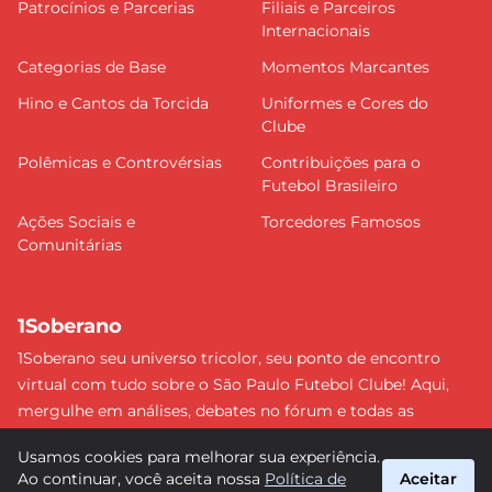
Patrocínios e Parcerias
Filiais e Parceiros
Internacionais
Categorias de Base
Momentos Marcantes
Hino e Cantos da Torcida
Uniformes e Cores do
Clube
Polêmicas e Controvérsias
Contribuições para o
Futebol Brasileiro
Ações Sociais e
Torcedores Famosos
Comunitárias
1Soberano
1Soberano seu universo tricolor, seu ponto de encontro
virtual com tudo sobre o São Paulo Futebol Clube! Aqui,
mergulhe em análises, debates no fórum e todas as
últimas notícias do nosso Soberano. Não perca nenhum
Usamos cookies para melhorar sua experiência.
detalhe e faça parte dessa comunidade apaixonada pelo
Ao continuar, você aceita nossa
Política de
Aceitar
tricolor paulista. #SPFC #SãoPaulo #1Soberano