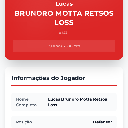
Lucas
BRUNORO MOTTA RETSOS
LOSS
Brazil
19 anos • 188 cm
Informações do Jogador
Nome
Lucas Brunoro Motta Retsos
Completo
Loss
Posição
Defensor