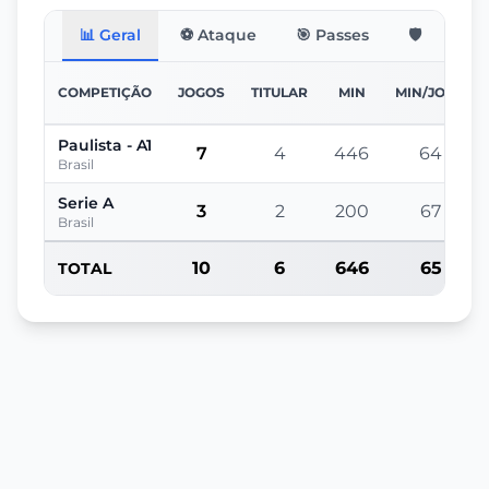
📊 Geral
⚽ Ataque
🎯 Passes
🛡️ Defesa
COMPETIÇÃO
JOGOS
TITULAR
MIN
MIN/JOGO
Paulista - A1
7
4
446
64
Brasil
Serie A
3
2
200
67
Brasil
10
6
646
65
TOTAL