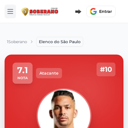
Entrar
Abrir menu
1Soberano
Elenco do São Paulo
7.1
#10
Atacante
NOTA