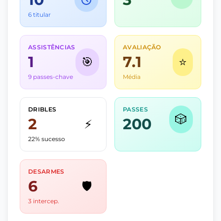
6 titular
ASSISTÊNCIAS
AVALIAÇÃO
1
7.1
🎯
⭐
9 passes-chave
Média
DRIBLES
PASSES
🎲
2
200
⚡
22% sucesso
DESARMES
6
🛡️
3 intercep.