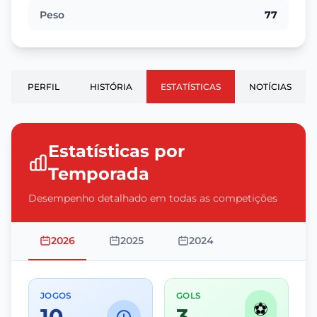
Peso
77
PERFIL
HISTÓRIA
ESTATÍSTICAS
NOTÍCIAS
Estatísticas por
Temporada
Desempenho detalhado em todas as competições
2026
2025
2024
JOGOS
GOLS
⚽
10
3