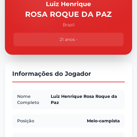
Luiz Henrique
ROSA ROQUE DA PAZ
Brazil
21 anos •
Informações do Jogador
Nome
Luiz Henrique Rosa Roque da
Completo
Paz
Posição
Meio-campista