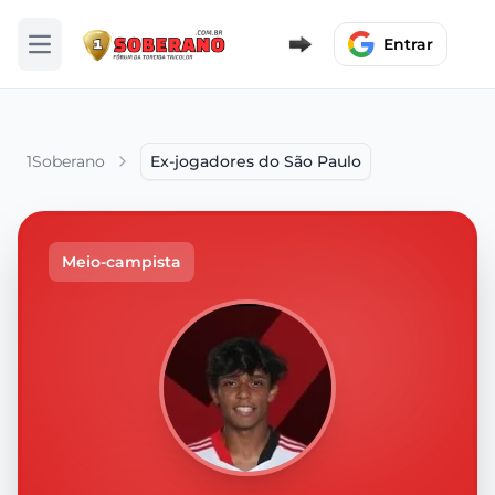
Entrar
Abrir menu
1Soberano
Ex-jogadores do São Paulo
Meio-campista