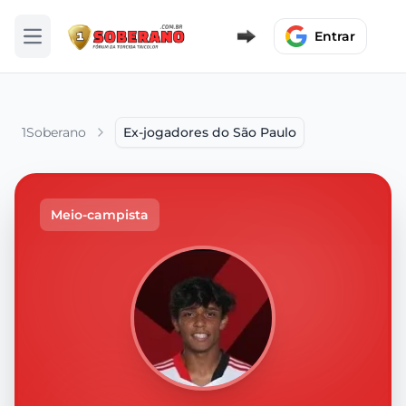
Entrar
Abrir menu
1Soberano
Ex-jogadores do São Paulo
Meio-campista