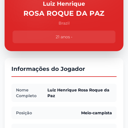
Luiz Henrique
ROSA ROQUE DA PAZ
Brazil
21 anos •
Informações do Jogador
Nome
Luiz Henrique Rosa Roque da
Completo
Paz
Posição
Meio-campista