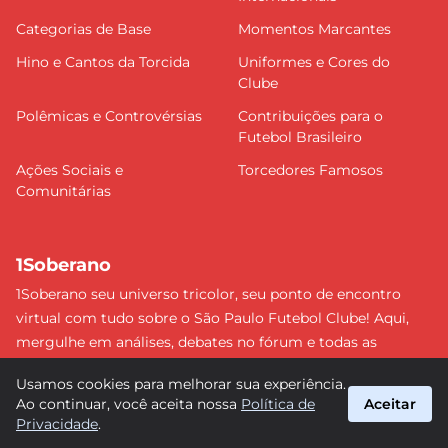
Categorias de Base
Momentos Marcantes
Hino e Cantos da Torcida
Uniformes e Cores do
Clube
Polêmicas e Controvérsias
Contribuições para o
Futebol Brasileiro
Ações Sociais e
Torcedores Famosos
Comunitárias
1Soberano
1Soberano seu universo tricolor, seu ponto de encontro
virtual com tudo sobre o São Paulo Futebol Clube! Aqui,
mergulhe em análises, debates no fórum e todas as
últimas notícias do nosso Soberano. Não perca nenhum
Usamos cookies para melhorar sua experiência.
detalhe e faça parte dessa comunidade apaixonada pelo
Ao continuar, você aceita nossa
Política de
Aceitar
tricolor paulista. #SPFC #SãoPaulo #1Soberano
Privacidade
.
suporte@1soberano.com.br