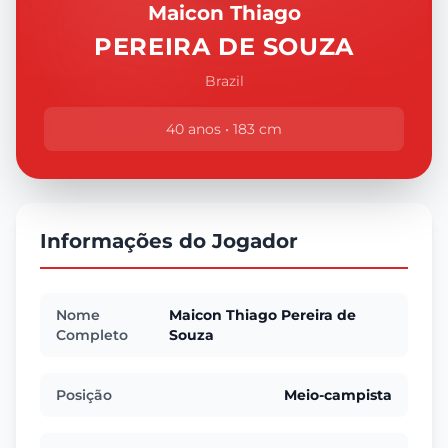
Maicon Thiago
PEREIRA DE SOUZA
Brazil
40 anos • 183 cm
Informações do Jogador
Nome
Maicon Thiago Pereira de
Completo
Souza
Posição
Meio-campista