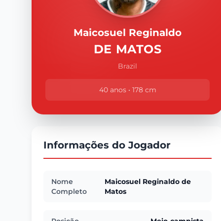
Maicosuel Reginaldo
DE MATOS
Brazil
40 anos • 178 cm
Informações do Jogador
Nome
Maicosuel Reginaldo de
Completo
Matos