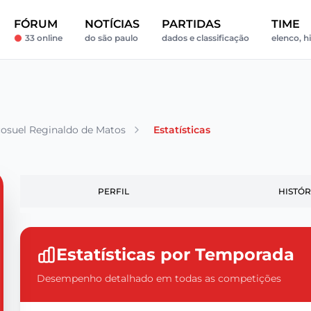
FÓRUM
NOTÍCIAS
PARTIDAS
TIME
33 online
do são paulo
dados e classificação
elenco, hi
osuel Reginaldo de Matos
Estatísticas
PERFIL
HISTÓR
Estatísticas por Temporada
Desempenho detalhado em todas as competições