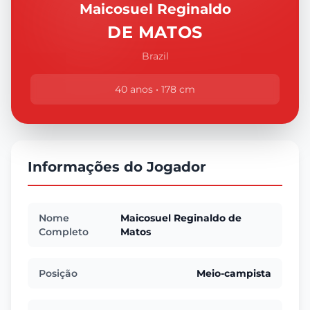
Maicosuel Reginaldo
DE MATOS
Brazil
40 anos • 178 cm
Informações do Jogador
Nome
Maicosuel Reginaldo de
Completo
Matos
Posição
Meio-campista