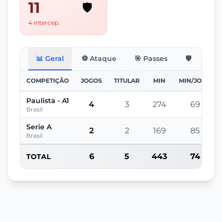
11
🛡️
4 intercep.
📊 Geral
⚽ Ataque
🎯 Passes
🛡️ Defesa
COMPETIÇÃO
JOGOS
TITULAR
MIN
MIN/JOGO
Paulista - A1
4
3
274
69
Brasil
Serie A
2
2
169
85
Brasil
6
5
443
74
TOTAL