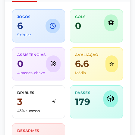
JOGOS
GOLS
⚽
6
0
5 titular
ASSISTÊNCIAS
AVALIAÇÃO
0
6.6
🎯
⭐
4 passes-chave
Média
DRIBLES
PASSES
🎲
3
179
⚡
43% sucesso
DESARMES