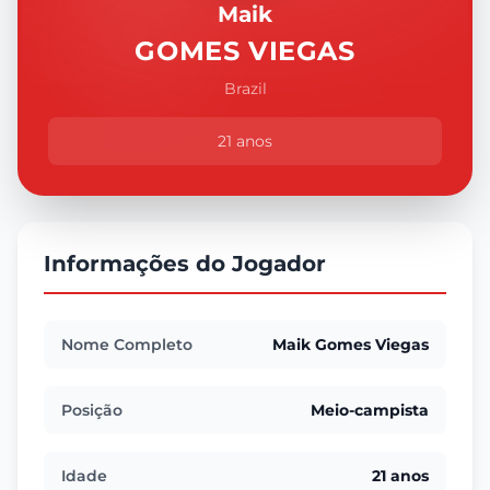
Maik
GOMES VIEGAS
Brazil
21 anos
Informações do Jogador
Nome Completo
Maik Gomes Viegas
Posição
Meio-campista
Idade
21 anos