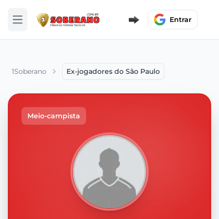
Entrar
Abrir menu
1Soberano
Ex-jogadores do São Paulo
Meio-campista