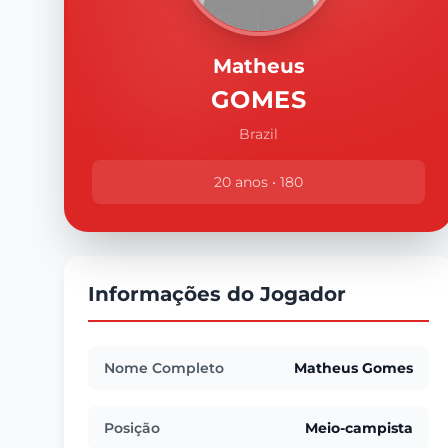
Matheus
GOMES
Brazil
20 anos • 180
Informações do Jogador
Nome Completo
Matheus Gomes
Posição
Meio-campista