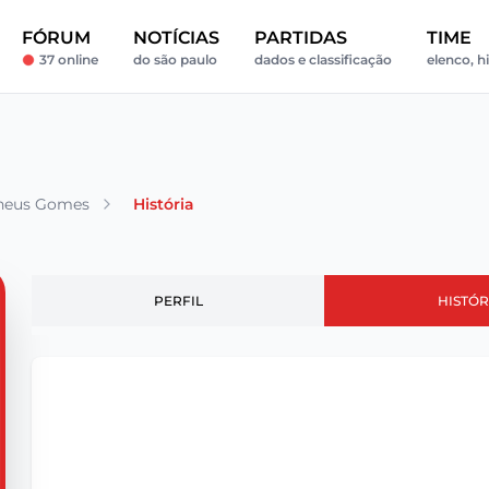
FÓRUM
NOTÍCIAS
PARTIDAS
TIME
37 online
do são paulo
dados e classificação
elenco, hi
heus Gomes
História
PERFIL
HISTÓR