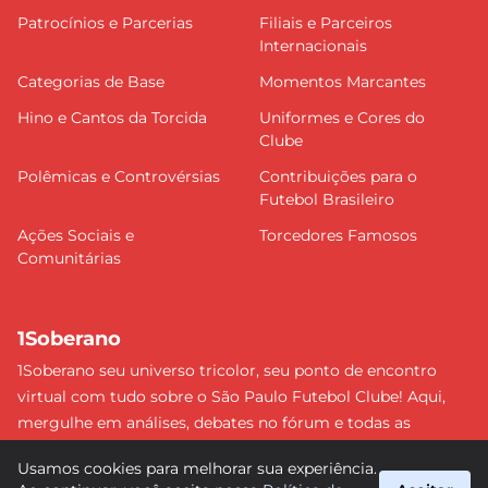
Patrocínios e Parcerias
Filiais e Parceiros
Internacionais
Categorias de Base
Momentos Marcantes
Hino e Cantos da Torcida
Uniformes e Cores do
Clube
Polêmicas e Controvérsias
Contribuições para o
Futebol Brasileiro
Ações Sociais e
Torcedores Famosos
Comunitárias
1Soberano
1Soberano seu universo tricolor, seu ponto de encontro
virtual com tudo sobre o São Paulo Futebol Clube! Aqui,
mergulhe em análises, debates no fórum e todas as
últimas notícias do nosso Soberano. Não perca nenhum
Usamos cookies para melhorar sua experiência.
detalhe e faça parte dessa comunidade apaixonada pelo