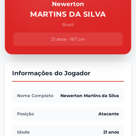
Newerton
MARTINS DA SILVA
Brazil
21 anos • 167 cm
Informações do Jogador
Nome Completo
Newerton Martins da Silva
Posição
Atacante
Idade
21 anos