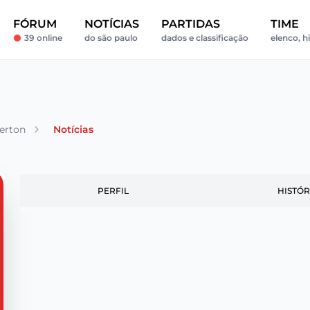
FÓRUM
NOTÍCIAS
PARTIDAS
TIME
39 online
do são paulo
dados e classificação
elenco, h
erton
Notícias
PERFIL
HISTÓR