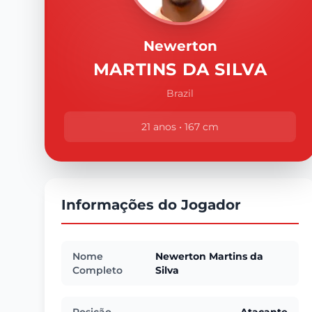
Newerton
MARTINS DA SILVA
Brazil
21 anos • 167 cm
Informações do Jogador
Nome
Newerton Martins da
Completo
Silva