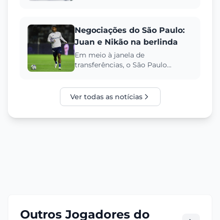
direitos de imagem atrasados,
com prazo de 3 dias para...
Negociações do São Paulo:
Juan e Nikão na berlinda
Em meio à janela de
transferências, o São Paulo
intensifica as negociações para
negociar os atletas Juan e Nikão,
visand...
Ver todas as notícias
Outros Jogadores do