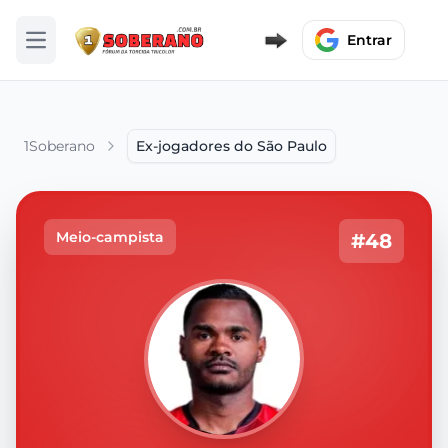
Entrar
Abrir menu
1Soberano
Ex-jogadores do São Paulo
Meio-campista
#48