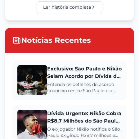
Ler história completa
Notícias Recentes
Exclusivo: São Paulo e Nikão
Selam Acordo por Dívida de
R$ 8,8 Milhões Até 2028
Entenda os detalhes do acordo
financeiro entre São Paulo e o
meia Nikão, que envolve uma
dívida de R$ 8,8 milhões e um c...
Dívida Urgente: Nikão Cobra
R$8,7 Milhões do São Paulo
em Direitos de Imagem
O ex-jogador Nikão notifica o São
Paulo exigindo R$8,7 milhões em