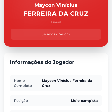
Maycon Vinícius
FERREIRA DA CRUZ
Brasil
34 anos • 174 cm
Informações do Jogador
Nome
Maycon Vinícius Ferreira da
Completo
Cruz
Posição
Meio-campista