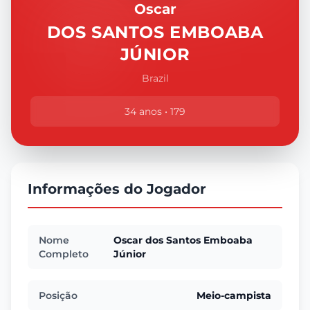
Oscar
DOS SANTOS EMBOABA
JÚNIOR
Brazil
34 anos • 179
Informações do Jogador
Nome
Oscar dos Santos Emboaba
Completo
Júnior
Posição
Meio-campista