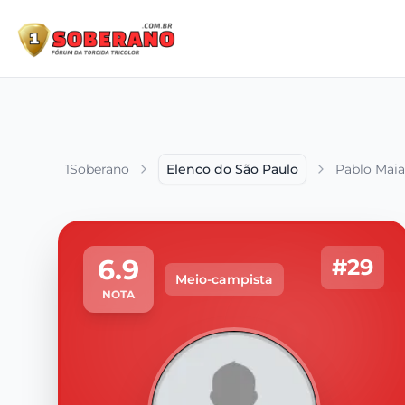
1Soberano
Elenco do São Paulo
Pablo Maia
6.9
#29
Meio-campista
NOTA