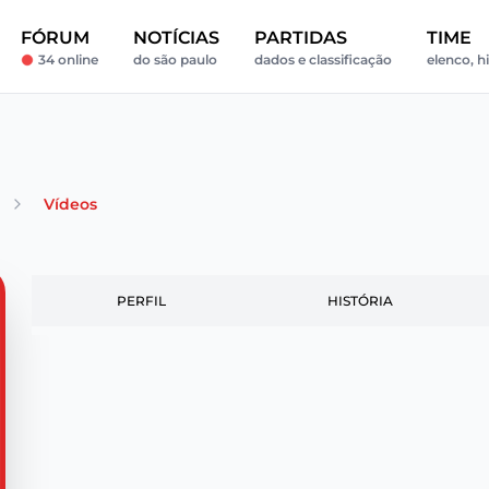
FÓRUM
NOTÍCIAS
PARTIDAS
TIME
34 online
do são paulo
dados e classificação
elenco, h
Vídeos
PERFIL
HISTÓRIA