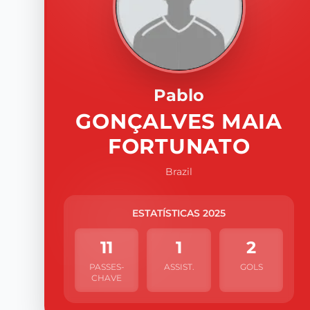
Pablo
GONÇALVES MAIA
FORTUNATO
Brazil
ESTATÍSTICAS 2025
11
1
2
PASSES-
ASSIST.
GOLS
CHAVE