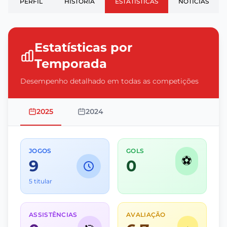
PERFIL
HISTÓRIA
ESTATÍSTICAS
NOTÍCIAS
Estatísticas por
Temporada
Desempenho detalhado em todas as competições
2025
2024
JOGOS
GOLS
⚽
9
0
5 titular
ASSISTÊNCIAS
AVALIAÇÃO