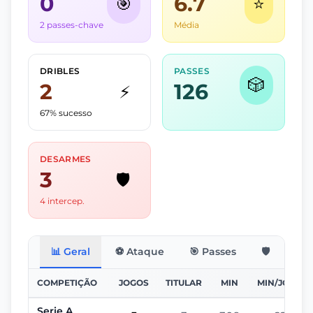
0
6.7
🎯
⭐
2 passes-chave
Média
DRIBLES
PASSES
🎲
2
126
⚡
67% sucesso
DESARMES
3
🛡️
4 intercep.
📊 Geral
⚽ Ataque
🎯 Passes
🛡️ Defesa
COMPETIÇÃO
JOGOS
TITULAR
MIN
MIN/JOGO
Serie A