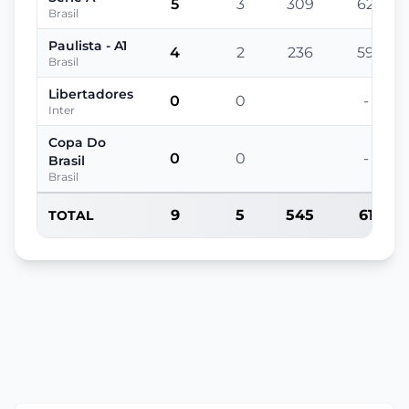
5
3
309
62
Brasil
Paulista - A1
4
2
236
59
Brasil
Libertadores
0
0
-
Inter
Copa Do
0
0
-
Brasil
Brasil
9
5
545
61
TOTAL