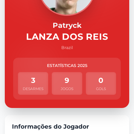
Patryck
LANZA DOS REIS
Brazil
ESTATÍSTICAS 2025
3
9
0
DESARMES
JOGOS
GOLS
Informações do Jogador