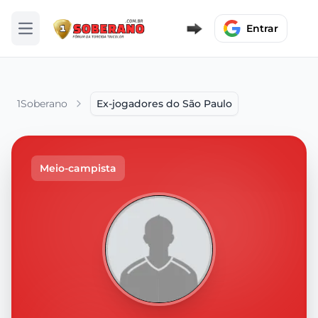
Entrar
Abrir menu
1Soberano
Ex-jogadores do São Paulo
Meio-campista