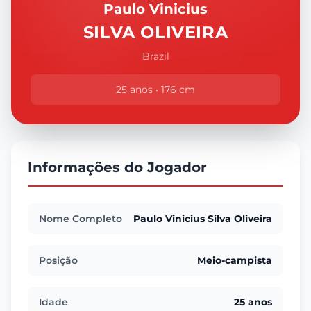
Paulo Vinicius
SILVA OLIVEIRA
Brazil
25 anos • 176 cm
Informações do Jogador
Nome Completo
Paulo Vinicius Silva Oliveira
Posição
Meio-campista
Idade
25 anos