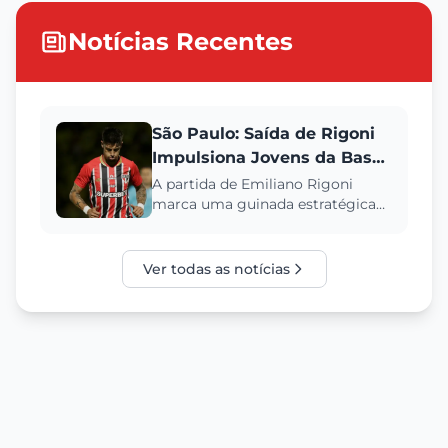
Notícias Recentes
São Paulo: Saída de Rigoni
Impulsiona Jovens da Base
e Novo Projeto para 2026
A partida de Emiliano Rigoni
marca uma guinada estratégica
no São Paulo, valorizando a base e
a ascensão de Paulinho e G...
Ver todas as notícias