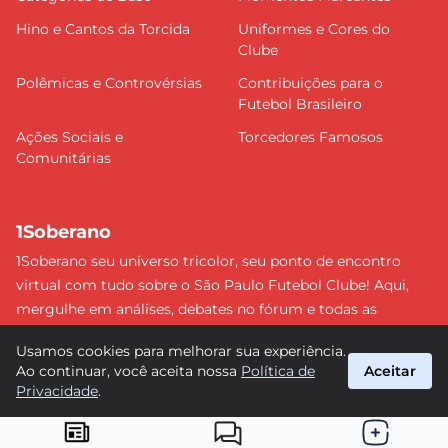
Hino e Cantos da Torcida
Uniformes e Cores do
Clube
Polêmicas e Controvérsias
Contribuições para o
Futebol Brasileiro
Ações Sociais e
Torcedores Famosos
Comunitárias
1Soberano
1Soberano seu universo tricolor, seu ponto de encontro
virtual com tudo sobre o São Paulo Futebol Clube! Aqui,
mergulhe em análises, debates no fórum e todas as
últimas notícias do nosso Soberano. Não perca nenhum
Usamos cookies para melhorar sua experiência.
detalhe e faça parte dessa comunidade apaixonada pelo
Ao continuar, você aceita nossa
Política de
Aceitar
tricolor paulista. #SPFC #SãoPaulo #1Soberano
Privacidade
.
suporte@1soberano.com.br