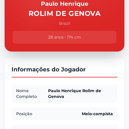
Paulo Henrique
ROLIM DE GENOVA
Brazil
28 anos • 174 cm
Informações do Jogador
Nome
Paulo Henrique Rolim de
Completo
Genova
Posição
Meio-campista