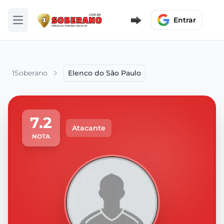
Entrar
Abrir menu
1Soberano
Elenco do São Paulo
7.2
Atacante
NOTA