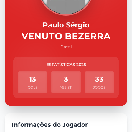
Paulo Sérgio
VENUTO BEZERRA
Brazil
ESTATÍSTICAS 2025
13
3
33
GOLS
ASSIST.
JOGOS
Informações do Jogador