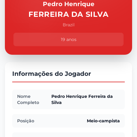
Pedro Henrique
FERREIRA DA SILVA
Brazil
19 anos
Informações do Jogador
Nome
Pedro Henrique Ferreira da
Completo
Silva
Posição
Meio-campista