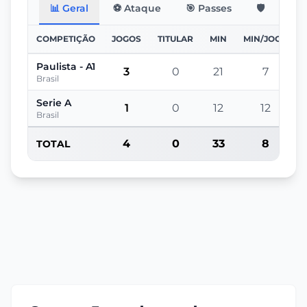
📊 Geral
⚽ Ataque
🎯 Passes
🛡️ Defesa
COMPETIÇÃO
JOGOS
TITULAR
MIN
MIN/JOGO
Paulista - A1
3
0
21
7
Brasil
Serie A
1
0
12
12
Brasil
4
0
33
8
TOTAL