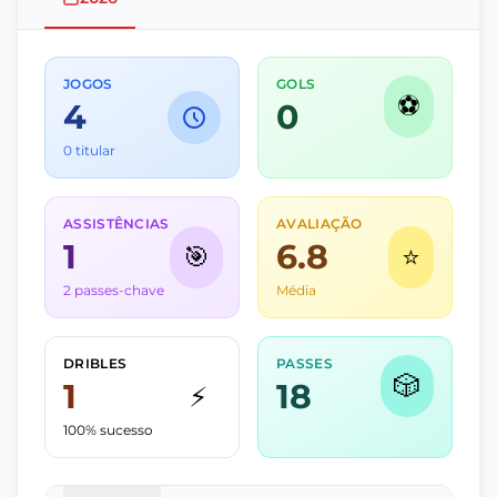
JOGOS
GOLS
⚽
4
0
0 titular
ASSISTÊNCIAS
AVALIAÇÃO
1
6.8
🎯
⭐
2 passes-chave
Média
DRIBLES
PASSES
🎲
1
18
⚡
100% sucesso