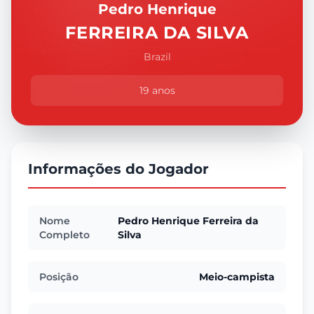
Pedro Henrique
FERREIRA DA SILVA
Brazil
19 anos
Informações do Jogador
Nome
Pedro Henrique Ferreira da
Completo
Silva
Posição
Meio-campista