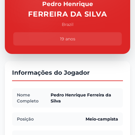
Pedro Henrique
FERREIRA DA SILVA
Brazil
19 anos
Informações do Jogador
Nome
Pedro Henrique Ferreira da
Completo
Silva
Posição
Meio-campista