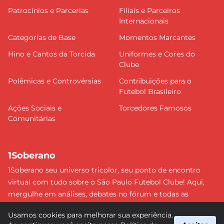
Patrocínios e Parcerias
Filiais e Parceiros
Internacionais
Categorias de Base
Momentos Marcantes
Hino e Cantos da Torcida
Uniformes e Cores do
Clube
Polêmicas e Controvérsias
Contribuições para o
Futebol Brasileiro
Ações Sociais e
Torcedores Famosos
Comunitárias
1Soberano
1Soberano seu universo tricolor, seu ponto de encontro
virtual com tudo sobre o São Paulo Futebol Clube! Aqui,
mergulhe em análises, debates no fórum e todas as
últimas notícias do nosso Soberano. Não perca nenhum
Usamos cookies para melhorar sua experiência.
detalhe e faça parte dessa comunidade apaixonada pelo