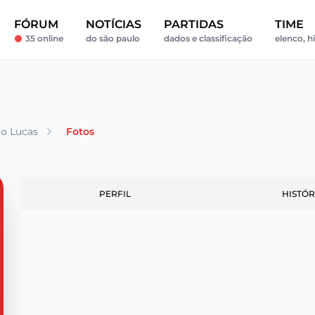
FÓRUM
NOTÍCIAS
PARTIDAS
TIME
35 online
do são paulo
dados e classificação
elenco, hi
o Lucas
Fotos
PERFIL
HISTÓR