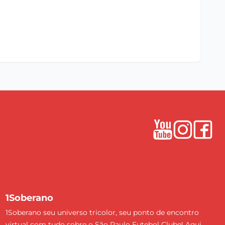
1Soberano
1Soberano seu universo tricolor, seu ponto de encontro
virtual com tudo sobre o São Paulo Futebol Clube! Aqui,