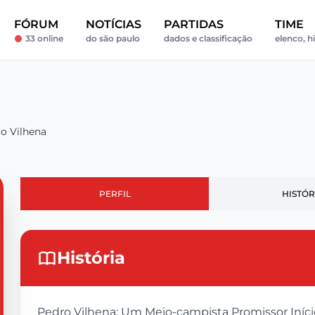
FÓRUM
NOTÍCIAS
PARTIDAS
TIME
33 online
do são paulo
dados e classificação
elenco, hi
o Vilhena
PERFIL
HISTÓR
História
Pedro Vilhena: Um Meio-campista Promissor Início