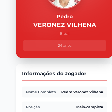
Pedro
VERONEZ VILHENA
Brazil
24 anos
Informações do Jogador
Nome Completo
Pedro Veronez Vilhena
Posição
Meio-campista