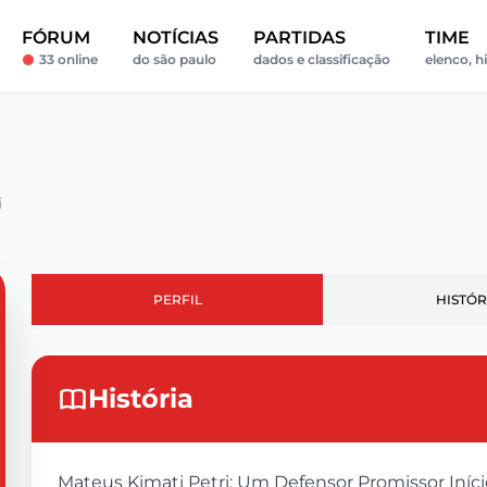
FÓRUM
NOTÍCIAS
PARTIDAS
TIME
33 online
do são paulo
dados e classificação
elenco, hi
i
PERFIL
HISTÓR
História
Mateus Kimati Petri: Um Defensor Promissor Iníci