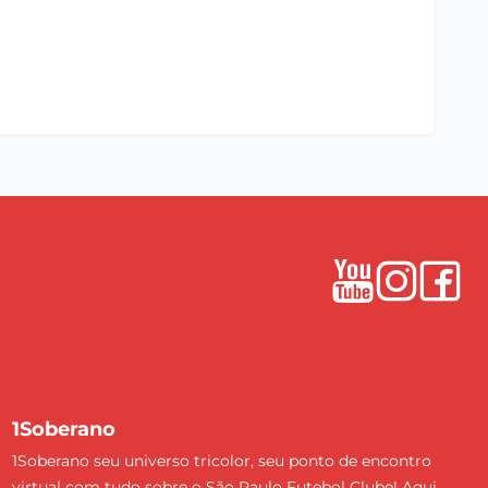
1Soberano
1Soberano seu universo tricolor, seu ponto de encontro
virtual com tudo sobre o São Paulo Futebol Clube! Aqui,