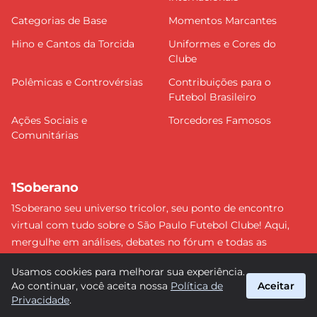
Categorias de Base
Momentos Marcantes
Hino e Cantos da Torcida
Uniformes e Cores do
Clube
Polêmicas e Controvérsias
Contribuições para o
Futebol Brasileiro
Ações Sociais e
Torcedores Famosos
Comunitárias
1Soberano
1Soberano seu universo tricolor, seu ponto de encontro
virtual com tudo sobre o São Paulo Futebol Clube! Aqui,
mergulhe em análises, debates no fórum e todas as
últimas notícias do nosso Soberano. Não perca nenhum
Usamos cookies para melhorar sua experiência.
detalhe e faça parte dessa comunidade apaixonada pelo
Ao continuar, você aceita nossa
Política de
Aceitar
tricolor paulista. #SPFC #SãoPaulo #1Soberano
Privacidade
.
suporte@1soberano.com.br