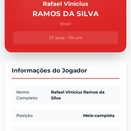
Rafael Vinicius
RAMOS DA SILVA
Brazil
27 anos • 174 cm
Informações do Jogador
Nome
Rafael Vinicius Ramos da
Completo
Silva
Posição
Meio-campista