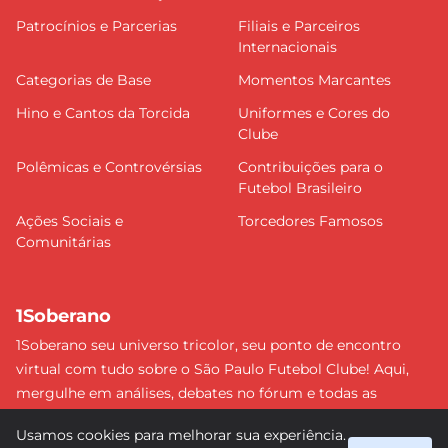
Patrocínios e Parcerias
Filiais e Parceiros
Internacionais
Categorias de Base
Momentos Marcantes
Hino e Cantos da Torcida
Uniformes e Cores do
Clube
Polêmicas e Controvérsias
Contribuições para o
Futebol Brasileiro
Ações Sociais e
Torcedores Famosos
Comunitárias
1Soberano
1Soberano seu universo tricolor, seu ponto de encontro
virtual com tudo sobre o São Paulo Futebol Clube! Aqui,
mergulhe em análises, debates no fórum e todas as
últimas notícias do nosso Soberano. Não perca nenhum
Usamos cookies para melhorar sua experiência.
detalhe e faça parte dessa comunidade apaixonada pelo