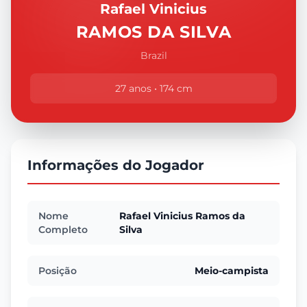
Rafael Vinicius
RAMOS DA SILVA
Brazil
27 anos • 174 cm
Informações do Jogador
Nome
Rafael Vinicius Ramos da
Completo
Silva
Posição
Meio-campista