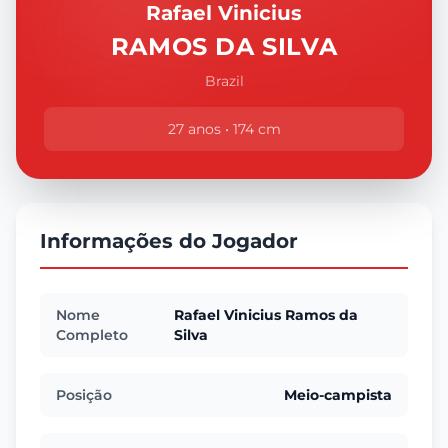
Rafael Vinicius
RAMOS DA SILVA
Brazil
27 anos • 174 cm
Informações do Jogador
Nome
Rafael Vinicius Ramos da
Completo
Silva
Posição
Meio-campista