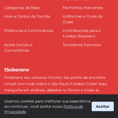
Categorias de Base
Momentos Marcantes
Hino e Cantos da Torcida
Uniformes e Cores do
Clube
Polêmicas e Controvérsias
Contribuições para o
Futebol Brasileiro
Ações Sociais e
Torcedores Famosos
Comunitárias
1Soberano
1Soberano seu universo tricolor, seu ponto de encontro
virtual com tudo sobre o São Paulo Futebol Clube! Aqui,
mergulhe em análises, debates no fórum e todas as
últimas notícias do nosso Soberano. Não perca nenhum
Usamos cookies para melhorar sua experiência.
detalhe e faça parte dessa comunidade apaixonada pelo
Ao continuar, você aceita nossa
Política de
Aceitar
tricolor paulista. #SPFC #SãoPaulo #1Soberano
Privacidade
.
suporte@1soberano.com.br