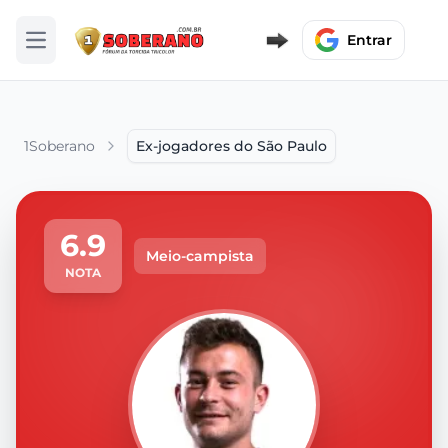
Entrar
Abrir menu
1Soberano
Ex-jogadores do São Paulo
6.9
Meio-campista
NOTA