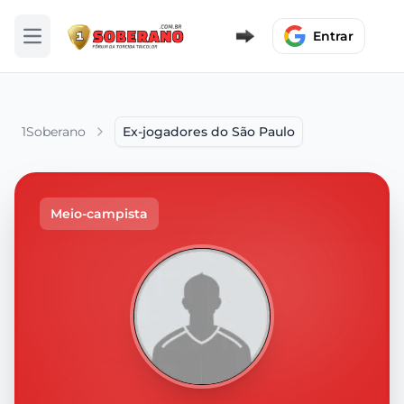
Entrar
Abrir menu
1Soberano
Ex-jogadores do São Paulo
Meio-campista