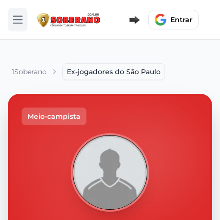
Entrar
Abrir menu
1Soberano
Ex-jogadores do São Paulo
Meio-campista