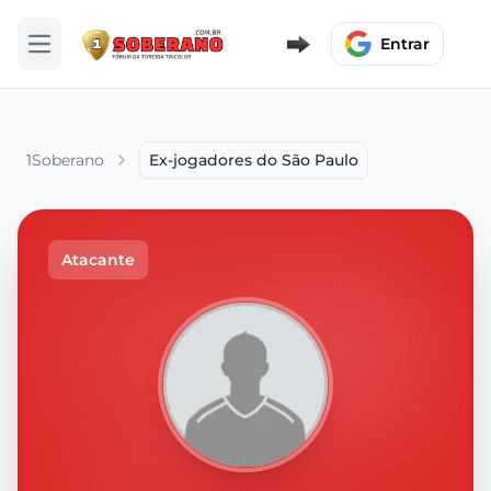
Entrar
Abrir menu
1Soberano
Ex-jogadores do São Paulo
Atacante