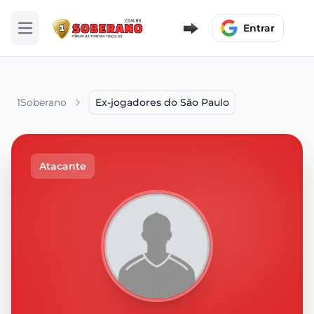
Entrar
Abrir menu
1Soberano
Ex-jogadores do São Paulo
Atacante