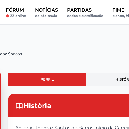
FÓRUM
NOTÍCIAS
PARTIDAS
TIME
33 online
do são paulo
dados e classificação
elenco, hi
maz Santos
PERFIL
HISTÓR
História
Antonio Thomaz Santos de Barros Início da Carre